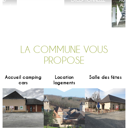
AUX
THE
29
LA COMMUNE VOUS
PROPOSE
Accueil camping
Location
Salle des fêtes
cars
logements