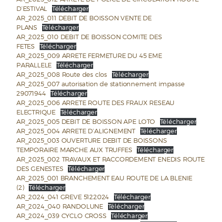
D’ESTIVAL
Télécharger
AR_2025_011 DEBIT DE BOISSON VENTE DE
PLANS
Télécharger
AR_2025_010 DEBIT DE BOISSON COMITE DES
FETES
Télécharger
AR_2025_009 ARRETE FERMETURE DU 45 EME
PARALLELE
Télécharger
AR_2025_008 Route des clos
Télécharger
AR_2025_007 autorisation de stationnement impasse
29071944
Télécharger
AR_2025_006 ARRETE ROUTE DES FRAUX RESEAU
ELECTRIQUE
Télécharger
AR_2025_005 DEBIT DE BOISSON APE LOTO
Télécharger
AR_2025_004 ARRETE D’ALIGNEMENT
Télécharger
AR_2025_003 OUVERTURE DEBIT DE BOISSONS
TEMPORAIRE MARCHE AUX TRUFFES
Télécharger
AR_2025_002 TRAVAUX ET RACCORDEMENT ENEDIS ROUTE
DES GENESTES
Télécharger
AR_2025_001 BRANCHEMENT EAU ROUTE DE LA BLENIE
(2)
Télécharger
AR_2024_041 GREVE 5122024
Télécharger
AR_2024_040 RANDOLUNE
Télécharger
AR_2024_039 CYCLO CROSS
Télécharger