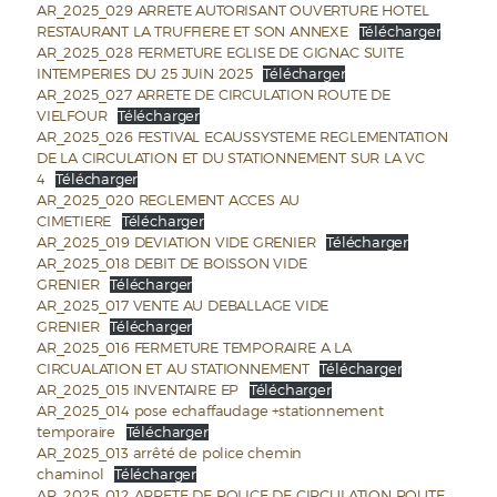
AR_2025_029 ARRETE AUTORISANT OUVERTURE HOTEL
RESTAURANT LA TRUFFIERE ET SON ANNEXE
Télécharger
AR_2025_028 FERMETURE EGLISE DE GIGNAC SUITE
INTEMPERIES DU 25 JUIN 2025
Télécharger
AR_2025_027 ARRETE DE CIRCULATION ROUTE DE
VIELFOUR
Télécharger
AR_2025_026 FESTIVAL ECAUSSYSTEME REGLEMENTATION
DE LA CIRCULATION ET DU STATIONNEMENT SUR LA VC
4
Télécharger
AR_2025_020 REGLEMENT ACCES AU
CIMETIERE
Télécharger
AR_2025_019 DEVIATION VIDE GRENIER
Télécharger
AR_2025_018 DEBIT DE BOISSON VIDE
GRENIER
Télécharger
AR_2025_017 VENTE AU DEBALLAGE VIDE
GRENIER
Télécharger
AR_2025_016 FERMETURE TEMPORAIRE A LA
CIRCUALATION ET AU STATIONNEMENT
Télécharger
AR_2025_015 INVENTAIRE EP
Télécharger
AR_2025_014 pose echaffaudage +stationnement
temporaire
Télécharger
AR_2025_013 arrêté de police chemin
chaminol
Télécharger
AR_2025_012 ARRETE DE POLICE DE CIRCULATION ROUTE