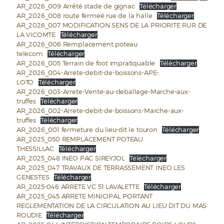
AR_2026_009 Arrêté stade de gignac
Télécharger
AR_2026_008 route fermeé rue de la halle
Télécharger
AR_2026_007 MODIFICATION SENS DE LA PRIORITE RUR DE
LA VICOMTE
Télécharger
AR_2026_006 Remplacement poteau
telecom
Télécharger
AR_2026_005 Terrain de foot impratiquable
Télécharger
AR_2026_004-Arrete-debit-de-boissons-APE-
LOTO
Télécharger
AR_2026_003-Arrete-Vente-au-deballage-Marche-aux-
truffes
Télécharger
AR_2026_002-Arrete-debit-de-boissons-Marche-aux-
truffes
Télécharger
AR_2026_001 fermeture du lieu-dit le touron
Télécharger
AR_2025_050 REMPLACEMENT POTEAU
THESSILLAC
Télécharger
AR_2025_048 INEO PAC SIREYJOL
Télécharger
AR_2025_047 TRAVAUX DE TERRASSEMENT INEO LES
GENESTES
Télécharger
AR_2025-046 ARRETE VC 51 LAVALETTE
Télécharger
AR_2025_045 ARRETE MINICIPAL PORTANT
REGLEMENTATION DE LA CIRCULATION AU LIEU DIT DU MAS
ROUDIE
Télécharger