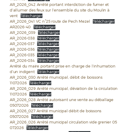
AR_2026_042 Arrêté portant interdiction de fumer et
d’allumer des feux sur l’ensemble du site du Moulin à
vent
Télécharger
AR_2026_041 VC n°25 route de Pech Mezel
Télécharger
AR2026-40
Télécharger
AR_2026_039
Télécharger
AR_2026-038
Télécharger
AR_2026-037
Télécharger
AR_2026-036
Télécharger
AR_2026-035
Télécharger
AR_2026-034
Télécharger
Arrêté du maire portant prise en charge de l’inhumation
d’un indigent
Télécharger
AR_2026_030 Arrêté municipal, débit de boissons
11072026
Télécharger
AR_2026_029 Arrêté municipal, déviation de la circulation
11072026
Télécharger
AR_2026_028 Arrêté autorisant une vente au déballage
05072026
Télécharger
AR_2026_027 Arrêté municipal débit de boissons
05072026
Télécharger
AR_2026_026 Arrêté municipal circulation vide grenier 05
072026
Télécharger