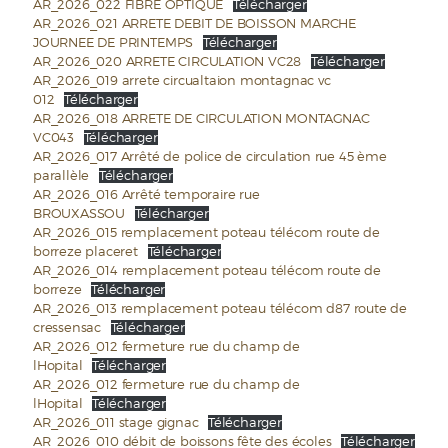
AR_2026_022 FIBRE OPTIQUE
Télécharger
AR_2026_021 ARRETE DEBIT DE BOISSON MARCHE
JOURNEE DE PRINTEMPS
Télécharger
AR_2026_020 ARRETE CIRCULATION VC28
Télécharger
AR_2026_019 arrete circualtaion montagnac vc
012
Télécharger
AR_2026_018 ARRETE DE CIRCULATION MONTAGNAC
VC043
Télécharger
AR_2026_017 Arrêté de police de circulation rue 45 ème
parallèle
Télécharger
AR_2026_016 Arrêté temporaire rue
BROUXASSOU
Télécharger
AR_2026_015 remplacement poteau télécom route de
borreze placeret
Télécharger
AR_2026_014 remplacement poteau télécom route de
borreze
Télécharger
AR_2026_013 remplacement poteau télécom d87 route de
cressensac
Télécharger
AR_2026_012 fermeture rue du champ de
lHopital
Télécharger
AR_2026_012 fermeture rue du champ de
lHopital
Télécharger
AR_2026_011 stage gignac
Télécharger
AR_2026_010 débit de boissons fête des écoles
Télécharger