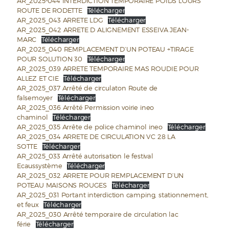
AR_2025-044 INTERDICTION TEMPORAIRE POIDS LOURS
ROUTE DE RODETTE
Télécharger
AR_2025_043 ARRETE LDG
Télécharger
AR_2025_042 ARRETE D ALIGNEMENT ESSEIVA JEAN-
MARC
Télécharger
AR_2025_040 REMPLACEMENT D’UN POTEAU +TIRAGE
POUR SOLUTION 30
Télécharger
AR_2025_039 ARRETE TEMPORAIRE MAS ROUDIE POUR
ALLEZ ET CIE
Télécharger
AR_2025_037 Arrêté de circulaton Route de
falsemoyer
Télécharger
AR_2025_036 Arrêté Permission voirie ineo
chaminol
Télécharger
AR_2025_035 Arrête de police chaminol ineo
Télécharger
AR_2025_034 ARRETE DE CIRCULATION VC 28 LA
SOTTE
Télécharger
AR_2025_033 Arrêté autorisation le festival
Ecaussystème
Télécharger
AR_2025_032 ARRETE POUR REMPLACEMENT D’UN
POTEAU MAISONS ROUGES
Télécharger
AR_2025_031 Portant interdiction camping, stationnement,
et feux
Télécharger
AR_2025_030 Arrêté temporaire de circulation lac
férie
Télécharger