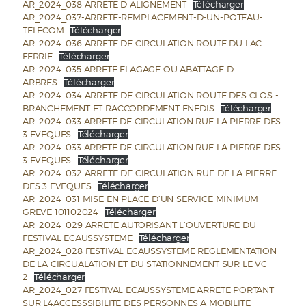
AR_2024_038 ARRETE D ALIGNEMENT
Télécharger
AR_2024_037-ARRETE-REMPLACEMENT-D-UN-POTEAU-
TELECOM
Télécharger
AR_2024_036 ARRETE DE CIRCULATION ROUTE DU LAC
FERRIE
Télécharger
AR_2024_035 ARRETE ELAGAGE OU ABATTAGE D
ARBRES
Télécharger
AR_2024_034 ARRETE DE CIRCULATION ROUTE DES CLOS -
BRANCHEMENT ET RACCORDEMENT ENEDIS
Télécharger
AR_2024_033 ARRETE DE CIRCULATION RUE LA PIERRE DES
3 EVEQUES
Télécharger
AR_2024_033 ARRETE DE CIRCULATION RUE LA PIERRE DES
3 EVEQUES
Télécharger
AR_2024_032 ARRETE DE CIRCULATION RUE DE LA PIERRE
DES 3 EVEQUES
Télécharger
AR_2024_031 MISE EN PLACE D’UN SERVICE MINIMUM
GREVE 101102024
Télécharger
AR_2024_029 ARRETE AUTORISANT L’OUVERTURE DU
FESTIVAL ECAUSSYSTEME
Télécharger
AR_2024_028 FESTIVAL ECAUSSYSTEME REGLEMENTATION
DE LA CIRCUALATION ET DU STATIONNEMENT SUR LE VC
2
Télécharger
AR_2024_027 FESTIVAL ECAUSSYSTEME ARRETE PORTANT
SUR L4ACCESSSIBILITE DES PERSONNES A MOBILITE