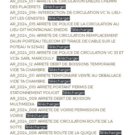
AR_2024_017 ARRETE DE CIRCULATION ENEDIS CHEMIN
DES PLACERETS
Télécharger
AR_2024_016- INTERDICTION DE CIRCULATION VC 14 LIEU-
DIT LES GENESTES
Télécharger
AR_2024_015 ARRETE DE POLICE DE LA CIRCULATION AU
LIEU-DIT MONTAGNAC ENEDIS
Télécharger
AR_2024_014 ARRETE DE CIRCULATION REMPLACEMENT
D4UN PORTEAU TELECOM ET TIRAGE DE CABLE SUR LE
POTEAU N 325492
Télécharger
AR_2024_013 ARRETE DE POLICE DE CIRCULATION VC 33 ET
VC34 SARL MARCOULY
Télécharger
AR_2024_12 ARRETE DEBIT DE BOISSONS TEMPORAIRE
VIDE TA CHAMBRE
Télécharger
AR_2024_011 ARRETE TEMPORAIRE VENTE AU DEBALLAGE
VIDE TA CHAMBRE
Télécharger
AR_2024_010 ARRETE PORTANT PERMIS DE
STATIONNEMENT POUGET
Télécharger
AR_2024_009 ARRETE DEBIT DE BOISSON
MULTIMEDIA
Télécharger
AR_2024_008 ARRETE DE VOIRIE PERMISSION DE
VOIRIE
Télécharger
AR_2024_007 ARRETE DE CIRCULATION ROUTE DE LA
SOTTE
Télécharger
AR_2024_006 ARRETE ROUTE DE LA QUIQUE
Télécharger