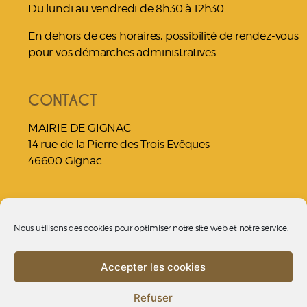
Du lundi au vendredi de 8h30 à 12h30
En dehors de ces horaires, possibilité de rendez-vous
pour vos démarches administratives
CONTACT
MAIRIE DE GIGNAC
14 rue de la Pierre des Trois Evêques
46600 Gignac
NOUS JOINDRE
Nous utilisons des cookies pour optimiser notre site web et notre service.
05 65 37 70 53
contact@gignac46.fr
Accepter les cookies
Politique
Refuser
de